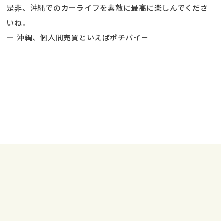
是非、沖縄でのカーライフを素敵に最高に楽しんでくださ
いね。
― 沖縄、個人間売買といえばポチバイー
前の記事へ
次の記事へ
LINE
お問い合わせは
で
受付中！